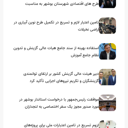
طرح های اقتصادی شهرستان بوشهر به مناسبت
گرامیداشت دهه مبارک فجر
تامین اعتبار لازم و تسریع در تکمیل طرح نوین آبیاری در
اراضی نخیلات
استفاده بهینه از سند جامع هیات عالی گزینش و‌ تدوین
نظام جامع آموزش
دبیر هیئت عالی گزینش کشور بر ارتقای توانمندی
گزینشگران و تکریم نیروهای اجرایی تأکید کرد
موافقت رئیس‌جمهور با درخواست استاندار بوشهر در
مورد صدور مجوز یک سفر اختصاصی به لنجداران
استان‌های جنوبی
لزوم تسریع در تامین اعتبارات ملی برای پروژه‌های