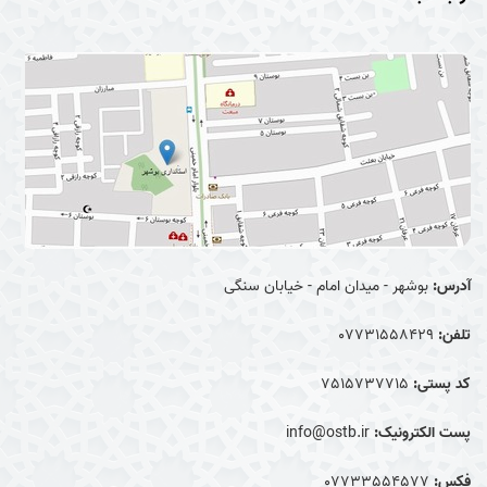
آدرس:
بوشهر - میدان امام - خیابان سنگی
تلفن:
07731558429
کد پستی:
7515737715
پست الکترونیک:
info@ostb.ir
فکس:
07733554577