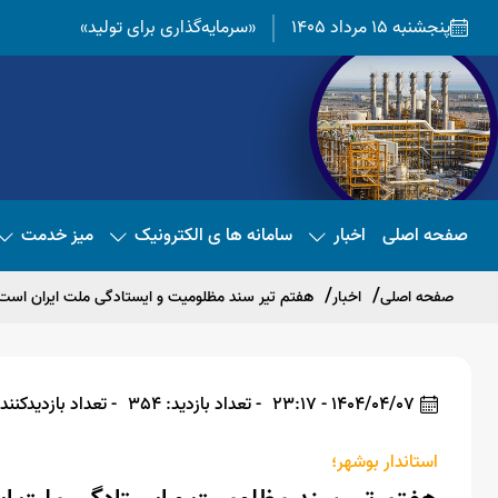
پنجشنبه 15 مرداد 1405
«سرمایه‌گذاری برای تولید»
صفحه اصلی
اخبار
سامانه ها ی الکترونیک
میز خدمت
صفحه اصلی
اخبار
هفتم تیر سند مظلومیت و ایستادگی ملت ایران است
1404/04/07 - 23:17
- تعداد بازدید: 354
- تعداد بازدیدکننده: 
استاندار بوشهر؛