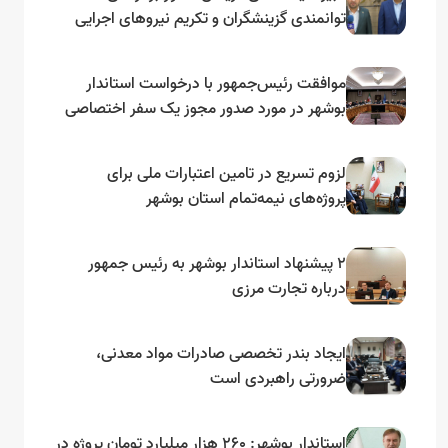
توانمندی گزینشگران و تکریم نیروهای اجرایی
تأکید کرد
موافقت رئیس‌جمهور با درخواست استاندار
بوشهر در مورد صدور مجوز یک سفر اختصاصی
به لنجداران استان‌های جنوبی
لزوم تسریع در تامین اعتبارات ملی برای
پروژه‌های نیمه‌تمام استان بوشهر
۲ پیشنهاد استاندار بوشهر به رئیس جمهور
درباره تجارت مرزی
ایجاد بندر تخصصی صادرات مواد معدنی،
ضرورتی راهبردی است
استاندار بوشهر: ۲۶۰ هزار میلیارد تومان پروژه در