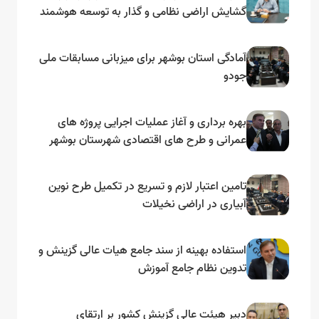
گشایش اراضی نظامی و گذار به توسعه هوشمند
و مبتنی بر دریا
آمادگی استان بوشهر برای میزبانی مسابقات ملی
جودو
بهره برداری و آغاز عملیات اجرایی پروژه های
عمرانی و طرح های اقتصادی شهرستان بوشهر
به مناسبت گرامیداشت دهه مبارک فجر
تامین اعتبار لازم و تسریع در تکمیل طرح نوین
آبیاری در اراضی نخیلات
استفاده بهینه از سند جامع هیات عالی گزینش و‌
تدوین نظام جامع آموزش
دبیر هیئت عالی گزینش کشور بر ارتقای