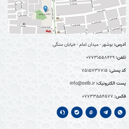
آدرس:
بوشهر - میدان امام - خیابان سنگی
تلفن:
07731558429
کد پستی:
7515737715
پست الکترونیک:
info@ostb.ir
فکس:
07733554577