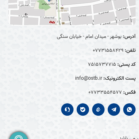
آدرس:
بوشهر - میدان امام - خیابان سنگی
تلفن:
07731558429
کد پستی:
7515737715
پست الکترونیک:
info@ostb.ir
فکس:
07733554577
 می باشد.