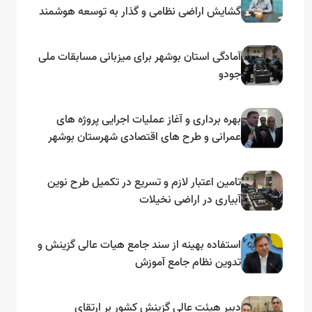
گشایش اراضی نظامی و گذار به توسعه هوشمند
و مبتنی بر دریا
آمادگی استان بوشهر برای میزبانی مسابقات ملی
جودو
بهره برداری و آغاز عملیات اجرایی پروژه های
عمرانی و طرح های اقتصادی شهرستان بوشهر
به مناسبت گرامیداشت دهه مبارک فجر
تامین اعتبار لازم و تسریع در تکمیل طرح نوین
آبیاری در اراضی نخیلات
استفاده بهینه از سند جامع هیات عالی گزینش و‌
تدوین نظام جامع آموزش
دبیر هیئت عالی گزینش کشور بر ارتقای