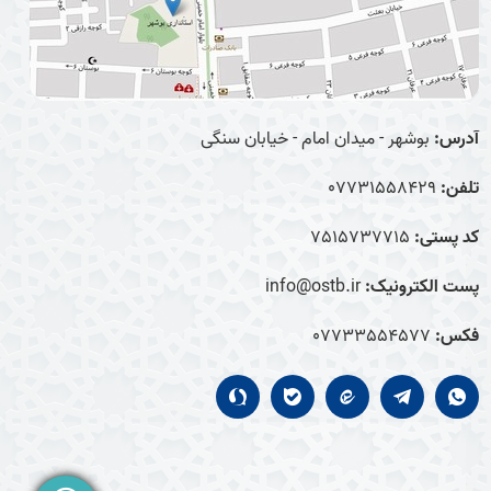
آدرس:
بوشهر - میدان امام - خیابان سنگی
تلفن:
07731558429
کد پستی:
7515737715
پست الکترونیک:
info@ostb.ir
فکس:
07733554577