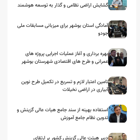
گشایش اراضی نظامی و گذار به توسعه هوشمند
و مبتنی بر دریا
آمادگی استان بوشهر برای میزبانی مسابقات ملی
جودو
بهره برداری و آغاز عملیات اجرایی پروژه های
عمرانی و طرح های اقتصادی شهرستان بوشهر
به مناسبت گرامیداشت دهه مبارک فجر
تامین اعتبار لازم و تسریع در تکمیل طرح نوین
آبیاری در اراضی نخیلات
استفاده بهینه از سند جامع هیات عالی گزینش و‌
تدوین نظام جامع آموزش
دبیر هیئت عالی گزینش کشور بر ارتقای