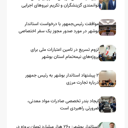
توانمندی گزینشگران و تکریم نیروهای اجرایی
تأکید کرد
موافقت رئیس‌جمهور با درخواست استاندار
بوشهر در مورد صدور مجوز یک سفر اختصاصی
به لنجداران استان‌های جنوبی
لزوم تسریع در تامین اعتبارات ملی برای
پروژه‌های نیمه‌تمام استان بوشهر
۲ پیشنهاد استاندار بوشهر به رئیس جمهور
درباره تجارت مرزی
ایجاد بندر تخصصی صادرات مواد معدنی،
ضرورتی راهبردی است
استاندار بوشهر: ۲۶۰ هزار میلیارد تومان پروژه در