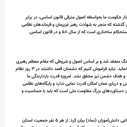
تار حکومت ما به‌واسطه اصول مترقی قانون اساسی، در برابر
ذشته که منجر به شهادت رهبر عزیزمان و فرماندهان نظامی
شد، هیچ خللی در ساختار حکمرانی ایجاد نشد؛ این نشان‌دهنده استحکام ساختاری است که از سال ۵۸ و در قانون اساسی
جنگ منعقد شد و بر اساس اصول و شروطی که مقام معظم رهبری
اعلام فرمودند مذاکراتی در حال انجام است تا منافع ملی را تأمین نماید. نباید فراموش کنیم که دشمنان قصد داشتند در ۳ روز نظام
می صورت گرفت و هدف دشمن تیز محقق نشد. امروزه قدرت بازدارندگی ما
 و دریای عمان امکان قدرت نمایی ندارد و پایگاه‌های نظامی
ی از دستاوردهای بزرگ مقاومت ملی است که باید با حساسیت و
معاون سیاسی استاندار بوشهر با اشاره به طرح نظام مراقبت اجتماعی دانش‌آموزان (نماد) بیان کرد: از هر ۵ نفر جمعیت استان