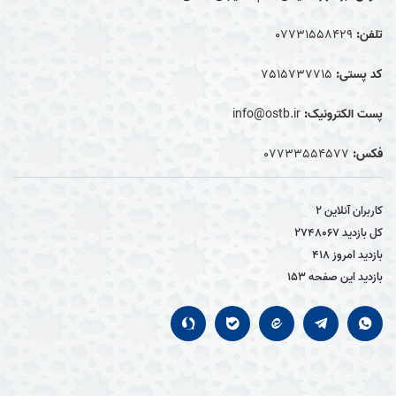
تلفن:
07731558429
کد پستی:
7515737715
پست الکترونیک:
info@ostb.ir
فکس:
07733554577
کاربران آنلاین
2
کل بازدید
2748067
بازدید امروز
418
بازدید این صفحه
153