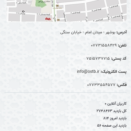
آدرس:
بوشهر - میدان امام - خیابان سنگی
تلفن:
07731558429
کد پستی:
7515737715
پست الکترونیک:
info@ostb.ir
فکس:
07733554577
کاربران آنلاین
0
کل بازدید
2748463
بازدید امروز
814
بازدید این صفحه
56