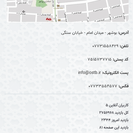
آدرس:
بوشهر - میدان امام - خیابان سنگی
تلفن:
07731558429
کد پستی:
7515737715
پست الکترونیک:
info@ostb.ir
فکس:
07733554577
کاربران آنلاین
5
کل بازدید
2756968
بازدید امروز
2344
بازدید این صفحه
81