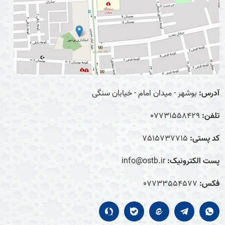
آدرس:
بوشهر - میدان امام - خیابان سنگی
تلفن:
07731558429
کد پستی:
7515737715
پست الکترونیک:
info@ostb.ir
فکس:
07733554577