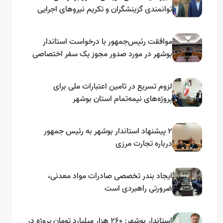
توانمندی گزینشگران و تکریم نیروهای اجرایی
تأکید کرد
موافقت رئیس‌جمهور با درخواست استاندار
بوشهر در مورد صدور مجوز یک سفر اختصاصی
به لنجداران استان‌های جنوبی
لزوم تسریع در تامین اعتبارات ملی برای
پروژه‌های نیمه‌تمام استان بوشهر
۲ پیشنهاد استاندار بوشهر به رئیس جمهور
درباره تجارت مرزی
ایجاد بندر تخصصی صادرات مواد معدنی،
ضرورتی راهبردی است
استاندار بوشهر: ۲۶۰ هزار میلیارد تومان پروژه در