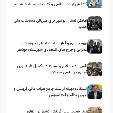
گشایش اراضی نظامی و گذار به توسعه هوشمند
و مبتنی بر دریا
آمادگی استان بوشهر برای میزبانی مسابقات ملی
جودو
بهره برداری و آغاز عملیات اجرایی پروژه های
عمرانی و طرح های اقتصادی شهرستان بوشهر
به مناسبت گرامیداشت دهه مبارک فجر
تامین اعتبار لازم و تسریع در تکمیل طرح نوین
آبیاری در اراضی نخیلات
استفاده بهینه از سند جامع هیات عالی گزینش و‌
تدوین نظام جامع آموزش
دبیر هیئت عالی گزینش کشور بر ارتقای