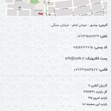
آدرس:
بوشهر - میدان امام - خیابان سنگی
تلفن:
07731558429
کد پستی:
7515737715
پست الکترونیک:
info@ostb.ir
فکس:
07733554577
کاربران آنلاین
7
کل بازدید
2761930
بازدید امروز
35
بازدید این صفحه
101