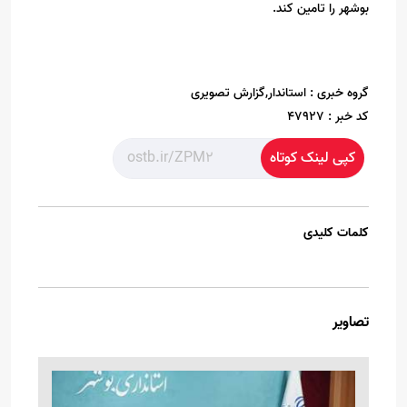
بوشهر را تامین کند.
گروه خبری :
استاندار,گزارش تصویری
کد خبر :
47927
کپی لینک کوتاه
کلمات کلیدی
تصاویر