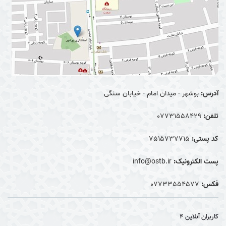
آدرس:
بوشهر - میدان امام - خیابان سنگی
تلفن:
07731558429
کد پستی:
7515737715
پست الکترونیک:
info@ostb.ir
فکس:
07733554577
کاربران آنلاین
4