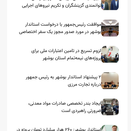
توانمندی گزینشگران و تکریم نیروهای اجرایی
تأکید کرد
موافقت رئیس‌جمهور با درخواست استاندار
بوشهر در مورد صدور مجوز یک سفر اختصاصی
به لنجداران استان‌های جنوبی
لزوم تسریع در تامین اعتبارات ملی برای
پروژه‌های نیمه‌تمام استان بوشهر
۲ پیشنهاد استاندار بوشهر به رئیس جمهور
درباره تجارت مرزی
ایجاد بندر تخصصی صادرات مواد معدنی،
ضرورتی راهبردی است
استاندار بوشهر: ۲۶۰ هزار میلیارد تومان پروژه در