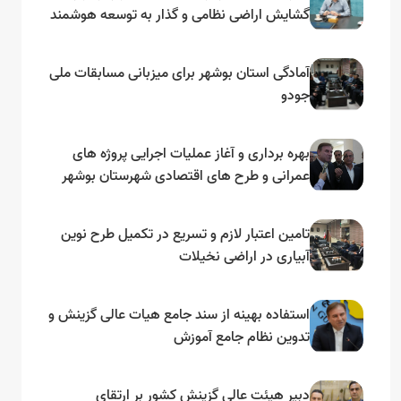
گشایش اراضی نظامی و گذار به توسعه هوشمند
و مبتنی بر دریا
آمادگی استان بوشهر برای میزبانی مسابقات ملی
جودو
بهره برداری و آغاز عملیات اجرایی پروژه های
عمرانی و طرح های اقتصادی شهرستان بوشهر
به مناسبت گرامیداشت دهه مبارک فجر
تامین اعتبار لازم و تسریع در تکمیل طرح نوین
آبیاری در اراضی نخیلات
استفاده بهینه از سند جامع هیات عالی گزینش و‌
تدوین نظام جامع آموزش
دبیر هیئت عالی گزینش کشور بر ارتقای