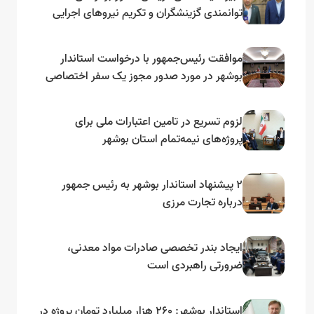
توانمندی گزینشگران و تکریم نیروهای اجرایی
تأکید کرد
موافقت رئیس‌جمهور با درخواست استاندار
بوشهر در مورد صدور مجوز یک سفر اختصاصی
به لنجداران استان‌های جنوبی
لزوم تسریع در تامین اعتبارات ملی برای
پروژه‌های نیمه‌تمام استان بوشهر
۲ پیشنهاد استاندار بوشهر به رئیس جمهور
درباره تجارت مرزی
ایجاد بندر تخصصی صادرات مواد معدنی،
ضرورتی راهبردی است
استاندار بوشهر: ۲۶۰ هزار میلیارد تومان پروژه در