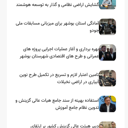
گشایش اراضی نظامی و گذار به توسعه هوشمند
و مبتنی بر دریا
آمادگی استان بوشهر برای میزبانی مسابقات ملی
جودو
بهره برداری و آغاز عملیات اجرایی پروژه های
عمرانی و طرح های اقتصادی شهرستان بوشهر
به مناسبت گرامیداشت دهه مبارک فجر
تامین اعتبار لازم و تسریع در تکمیل طرح نوین
آبیاری در اراضی نخیلات
استفاده بهینه از سند جامع هیات عالی گزینش و‌
تدوین نظام جامع آموزش
دبیر هیئت عالی گزینش کشور بر ارتقای