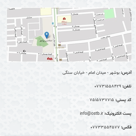
آدرس:
بوشهر - میدان امام - خیابان سنگی
تلفن:
07731558429
کد پستی:
7515737715
پست الکترونیک:
info@ostb.ir
فکس:
07733554577