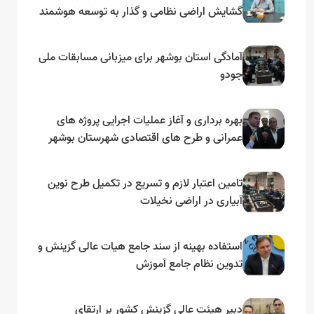
گشایش اراضی نظامی و گذار به توسعه هوشمند
و مبتنی بر دریا
آمادگی استان بوشهر برای میزبانی مسابقات ملی
جودو
بهره برداری و آغاز عملیات اجرایی پروژه های
عمرانی و طرح های اقتصادی شهرستان بوشهر
به مناسبت گرامیداشت دهه مبارک فجر
تامین اعتبار لازم و تسریع در تکمیل طرح نوین
آبیاری در اراضی نخیلات
استفاده بهینه از سند جامع هیات عالی گزینش و‌
تدوین نظام جامع آموزش
دبیر هیئت عالی گزینش کشور بر ارتقای