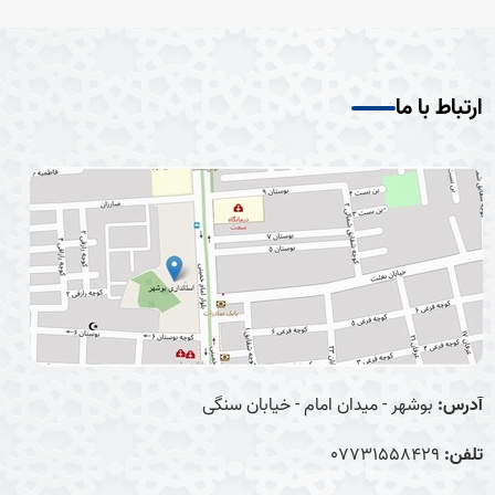
ارتباط با ما
آدرس:
بوشهر - میدان امام - خیابان سنگی
تلفن:
07731558429