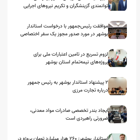
توانمندی گزینشگران و تکریم نیروهای اجرایی
تأکید کرد
موافقت رئیس‌جمهور با درخواست استاندار
بوشهر در مورد صدور مجوز یک سفر اختصاصی
به لنجداران استان‌های جنوبی
لزوم تسریع در تامین اعتبارات ملی برای
پروژه‌های نیمه‌تمام استان بوشهر
۲ پیشنهاد استاندار بوشهر به رئیس جمهور
درباره تجارت مرزی
ایجاد بندر تخصصی صادرات مواد معدنی،
ضرورتی راهبردی است
استاندار بوشهر: ۲۶۰ هزار میلیارد تومان پروژه در