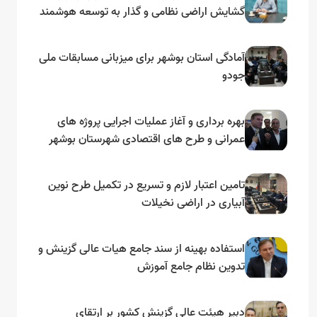
گشایش اراضی نظامی و گذار به توسعه هوشمند
و مبتنی بر دریا
آمادگی استان بوشهر برای میزبانی مسابقات ملی
جودو
بهره برداری و آغاز عملیات اجرایی پروژه های
عمرانی و طرح های اقتصادی شهرستان بوشهر
به مناسبت گرامیداشت دهه مبارک فجر
تامین اعتبار لازم و تسریع در تکمیل طرح نوین
آبیاری در اراضی نخیلات
استفاده بهینه از سند جامع هیات عالی گزینش و‌
تدوین نظام جامع آموزش
دبیر هیئت عالی گزینش کشور بر ارتقای