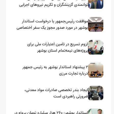
توانمندی گزینشگران و تکریم نیروهای اجرایی
تأکید کرد
موافقت رئیس‌جمهور با درخواست استاندار
بوشهر در مورد صدور مجوز یک سفر اختصاصی
به لنجداران استان‌های جنوبی
لزوم تسریع در تامین اعتبارات ملی برای
پروژه‌های نیمه‌تمام استان بوشهر
۲ پیشنهاد استاندار بوشهر به رئیس جمهور
درباره تجارت مرزی
ایجاد بندر تخصصی صادرات مواد معدنی،
ضرورتی راهبردی است
استاندار بوشهر: ۲۶۰ هزار میلیارد تومان پروژه در