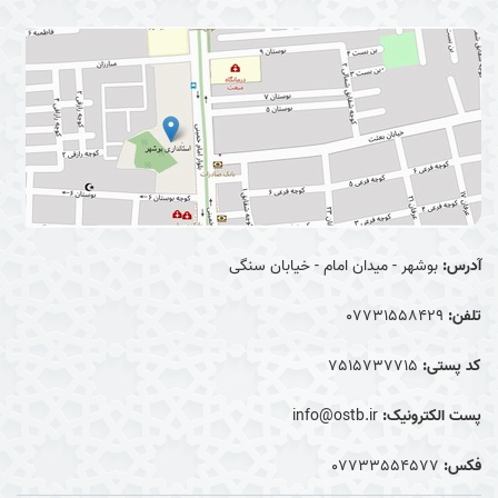
آدرس:
بوشهر - میدان امام - خیابان سنگی
تلفن:
07731558429
کد پستی:
7515737715
پست الکترونیک:
info@ostb.ir
فکس:
07733554577